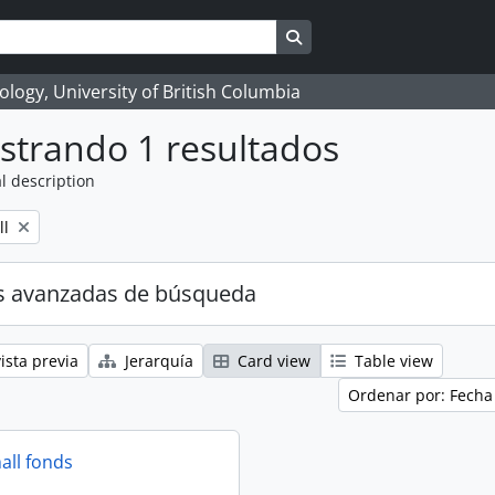
Search in browse page
logy, University of British Columbia
strando 1 resultados
l description
ll
s avanzadas de búsqueda
ista previa
Jerarquía
Card view
Table view
Ordenar por: Fecha
all fonds