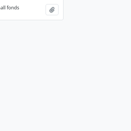
all fonds
Añadir al portapapeles