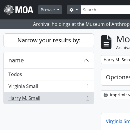
Skip to main content
Búsqueda
Search options
Browse
Archival holdings at the Museum of Anthropo
Mo
Narrow your results by:
Archiva
name
Remove filter:
Harry M. Sma
Todos
Opcione
Virginia Small
1
, 1 resultados
Imprimir v
Harry M. Small
1
, 1 resultados
Virginia Sm