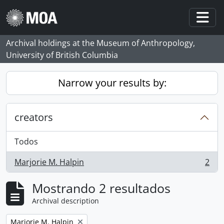
Skip to main content
Togg
Archival holdings at the Museum of Anthropology,
University of British Columbia
Narrow your results by:
creators
Todos
Marjorie M. Halpin
2
, 2 resultados
Mostrando 2 resultados
Archival description
Remove filter:
Marjorie M. Halpin