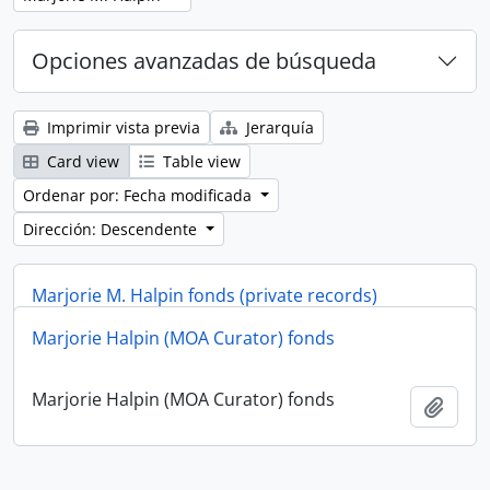
Opciones avanzadas de búsqueda
Imprimir vista previa
Jerarquía
Card view
Table view
Ordenar por: Fecha modificada
Dirección: Descendente
Marjorie M. Halpin fonds (private records)
Marjorie Halpin (MOA Curator) fonds
Marjorie M. Halpin fonds (private records)
Añadi
Marjorie Halpin (MOA Curator) fonds
Añadi