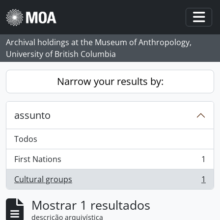
Skip to main content
Togg
Archival holdings at the Museum of Anthropology,
University of British Columbia
Narrow your results by:
assunto
Todos
First Nations
1
, 1 resultados
Cultural groups
1
, 1 resultados
Mostrar 1 resultados
descrição arquivística