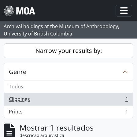
Skip to main content
Togg
Archival holdings at the Museum of Anthropology,
University of British Columbia
Narrow your results by:
Genre
Todos
Clippings
1
, 1 resultados
Prints
1
, 1 resultados
Mostrar 1 resultados
descrição arquivística