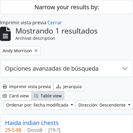
Skip to main content
Narrow your results by:
Imprimir vista previa
Cerrar
Mostrando 1 resultados
Archival description
Remove filter:
Andy Morrison
Opciones avanzadas de búsqueda
Imprimir vista previa
Jerarquía
Card view
Table view
Ordenar por: Fecha modificada
Dirección: Descendente
Haida indian chests
29-5-88
·
Dossiê
·
[19-?]