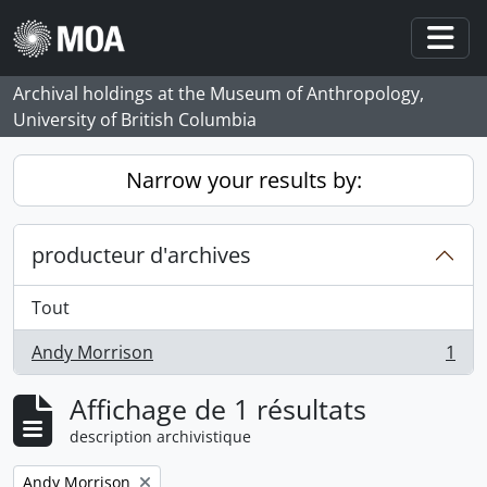
Skip to main content
Togg
Archival holdings at the Museum of Anthropology,
University of British Columbia
Narrow your results by:
producteur d'archives
Tout
Andy Morrison
1
, 1 résultats
Affichage de 1 résultats
description archivistique
Remove filter:
Andy Morrison