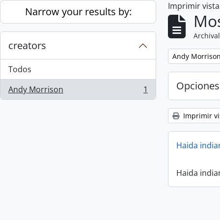
Imprimir vist
Skip to main content
Narrow your results by:
Mos
Archival
creators
Remove filter:
Andy Morriso
Todos
Opciones
Andy Morrison
1
, 1 resultados
Imprimir vi
Haida india
Haida india