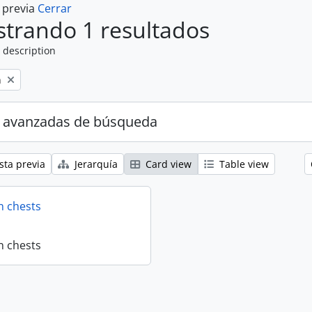
a previa
Cerrar
trando 1 resultados
 description
n
 avanzadas de búsqueda
sta previa
Jerarquía
Card view
Table view
n chests
n chests