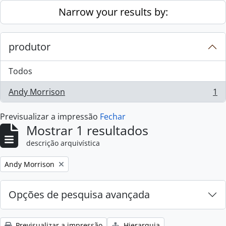
Skip to main content
Narrow your results by:
produtor
Todos
Andy Morrison
1
, 1 resultados
Previsualizar a impressão
Fechar
Mostrar 1 resultados
descrição arquivística
Remove filter:
Andy Morrison
Opções de pesquisa avançada
Previsualizar a impressão
Hierarquia