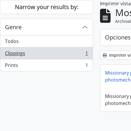
Imprimir vist
Skip to main content
Narrow your results by:
Mos
Archival
Genre
Opciones
Todos
Clippings
1
Imprimir vi
, 1 resultados
Prints
1
, 1 resultados
Missionary
photomecha
Missionary
photomecha