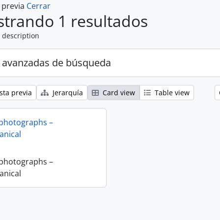
a previa
Cerrar
trando 1 resultados
 description
 avanzadas de búsqueda
sta previa
Jerarquía
Card view
Table view
 photographs –
nical
 photographs –
nical