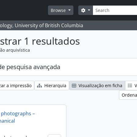
Pesquisar
Search options
Browse
logy, University of British Columbia
trar 1 resultados
ão arquivística
e pesquisa avançada
zar a impressão
Hierarquia
Visualização em ficha
V
Ordena
 photographs –
anical