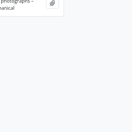
 photographs –
Adicionar à área de transferência
anical