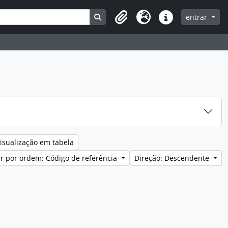
Search in browse page
entrar
Clipboard
Idioma
Ligações rápidas
isualização em tabela
r por ordem: Código de referência
Direção: Descendente