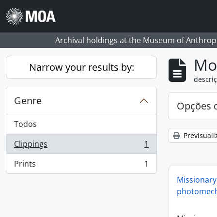
Skip to main content
Archival holdings at the Museum of Anthropo
Mos
Narrow your results by:
descriç
Genre
Opções d
Todos
Previsuali
Clippings
1
, 1 resultados
Prints
1
, 1 resultados
Missionary
photomech