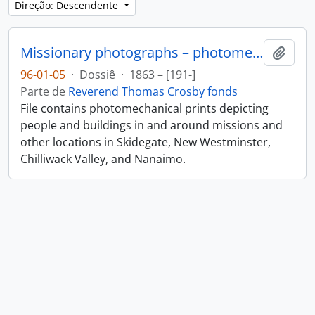
Direção: Descendente
Missionary photographs – photomechanical
Adici
96-01-05
·
Dossiê
·
1863 – [191-]
Parte de
Reverend Thomas Crosby fonds
File contains photomechanical prints depicting
people and buildings in and around missions and
other locations in Skidegate, New Westminster,
Chilliwack Valley, and Nanaimo.