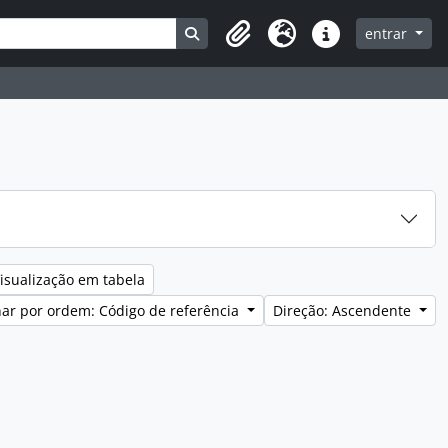
Search in browse page
entrar
Clipboard
Idioma
Ligações rápidas
isualização em tabela
ar por ordem: Código de referência
Direção: Ascendente