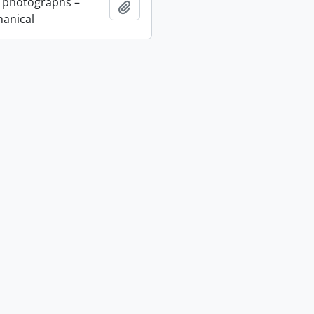
 photographs –
Adicionar à área de transferência
anical