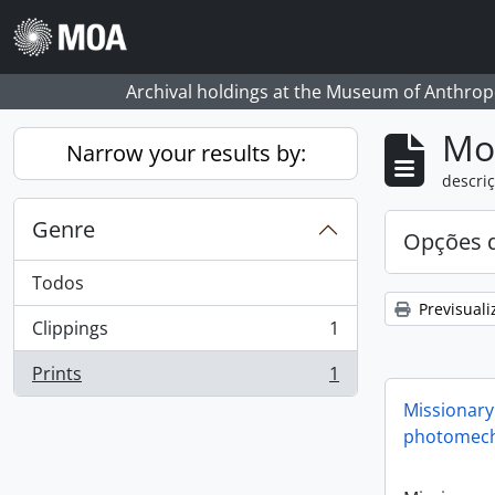
Skip to main content
Archival holdings at the Museum of Anthropo
Mos
Narrow your results by:
descriç
Genre
Opções d
Todos
Previsuali
Clippings
1
, 1 resultados
Prints
1
, 1 resultados
Missionary
photomech