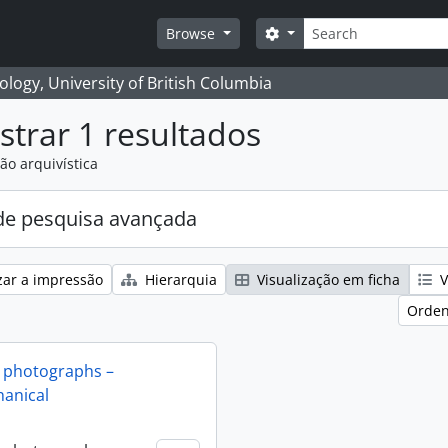
Pesquisar
Search options
Browse
logy, University of British Columbia
trar 1 resultados
ão arquivística
e pesquisa avançada
zar a impressão
Hierarquia
Visualização em ficha
V
Orden
 photographs –
anical