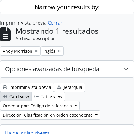
Skip to main content
Narrow your results by:
Imprimir vista previa
Cerrar
Mostrando 1 resultados
Archival description
Remove filter:
Remove filter:
Andy Morrison
Inglés
Opciones avanzadas de búsqueda
Imprimir vista previa
Jerarquía
Card view
Table view
Ordenar por: Código de referencia
Dirección: Clasificación en orden ascendente
Haida indian chests