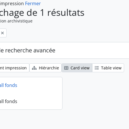
 impression
Fermer
ichage de 1 résultats
ion archivistique
de recherche avancée
nt impression
Hiérarchie
Card view
Table view
all fonds
all fonds