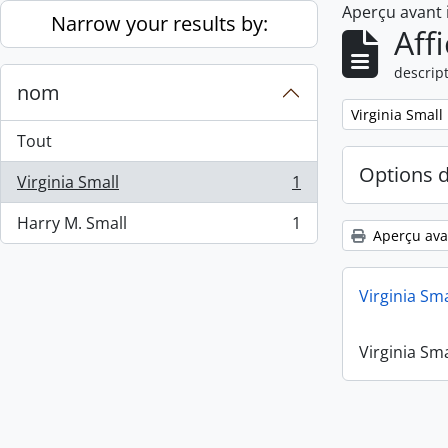
Aperçu avant
Skip to main content
Narrow your results by:
Aff
descript
nom
Remove filter:
Virginia Small
Tout
Options 
Virginia Small
1
, 1 résultats
Harry M. Small
1
, 1 résultats
Aperçu ava
Virginia Sm
Virginia Sm