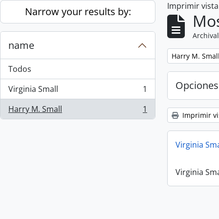
Imprimir vist
Skip to main content
Narrow your results by:
Mos
Archival
name
Remove filter:
Harry M. Smal
Todos
Opciones
Virginia Small
1
, 1 resultados
Harry M. Small
1
, 1 resultados
Imprimir vi
Virginia Sm
Virginia Sm