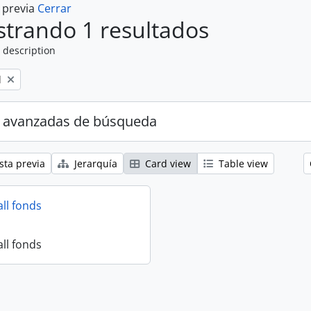
a previa
Cerrar
trando 1 resultados
 description
l
 avanzadas de búsqueda
sta previa
Jerarquía
Card view
Table view
all fonds
all fonds