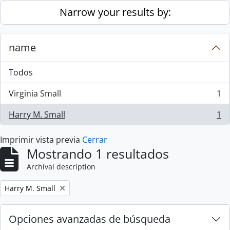
Skip to main content
Narrow your results by:
name
Todos
Virginia Small
1
, 1 resultados
Harry M. Small
1
, 1 resultados
Imprimir vista previa
Cerrar
Mostrando 1 resultados
Archival description
Remove filter:
Harry M. Small
Opciones avanzadas de búsqueda