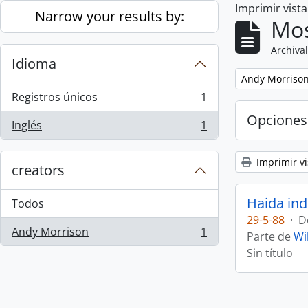
Imprimir vist
Skip to main content
Narrow your results by:
Mos
Archival
Idioma
Remove filter:
Andy Morriso
Registros únicos
1
, 1 resultados
Opciones
Inglés
1
, 1 resultados
Imprimir vi
creators
Haida ind
Todos
29-5-88
·
D
Andy Morrison
1
Parte de
Wi
, 1 resultados
Sin título