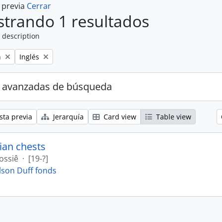
a previa
Cerrar
trando 1 resultados
 description
Remove filter:
n
Inglés
 avanzadas de búsqueda
sta previa
Jerarquía
Card view
Table view
ian chests
ossiê
·
[19-?]
lson Duff fonds