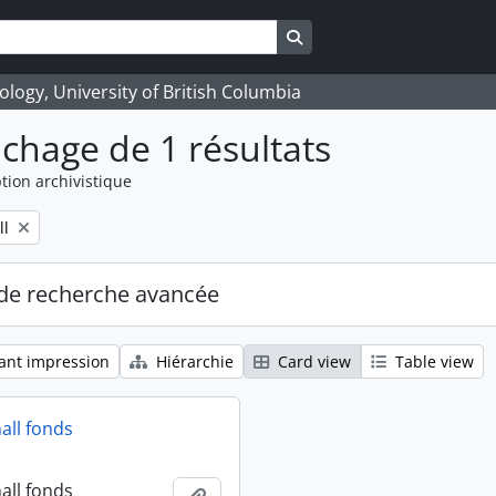
Search in browse page
logy, University of British Columbia
ichage de 1 résultats
tion archivistique
ll
de recherche avancée
ant impression
Hiérarchie
Card view
Table view
all fonds
all fonds