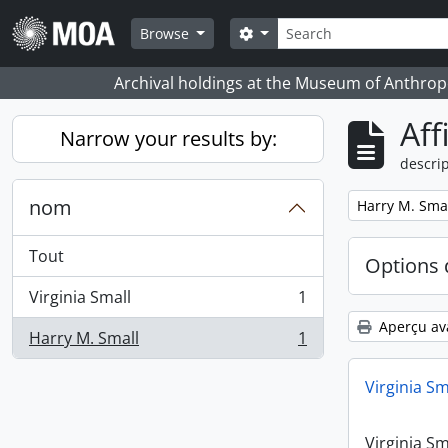
Skip to main content
Rechercher
Search options
Browse
Archival holdings at the Museum of Anthropo
Aff
Narrow your results by:
descrip
nom
Remove filter:
Harry M. Sma
Tout
Options 
Virginia Small
1
, 1 résultats
Aperçu av
Harry M. Small
1
, 1 résultats
Virginia Sm
Virginia Sm