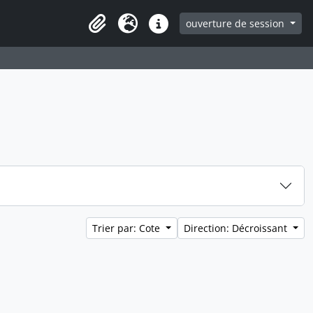
ouverture de session
Clipboard
Langue
Liens rapides
Trier par: Cote
Direction: Décroissant