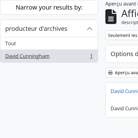
Aperçu avant
Skip to main content
Narrow your results by:
Aff
descript
producteur d'archives
Remove filter:
Seulement les
Tout
Options 
David Cunningham
1
, 1 résultats
Aperçu ava
David Cunn
David Cunn