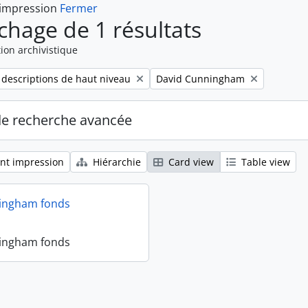
 impression
Fermer
ichage de 1 résultats
ion archivistique
Remove filter:
 descriptions de haut niveau
David Cunningham
de recherche avancée
nt impression
Hiérarchie
Card view
Table view
ingham fonds
ingham fonds