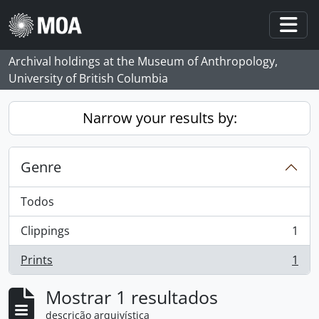
Skip to main content
Togg
Archival holdings at the Museum of Anthropology,
University of British Columbia
Narrow your results by:
Genre
Todos
Clippings
1
, 1 resultados
Prints
1
, 1 resultados
Mostrar 1 resultados
descrição arquivística