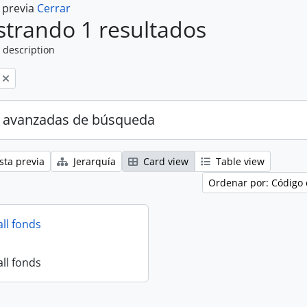
a previa
Cerrar
trando 1 resultados
 description
 avanzadas de búsqueda
sta previa
Jerarquía
Card view
Table view
Ordenar por: Código 
all fonds
all fonds