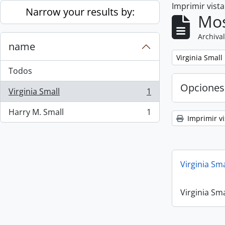
Imprimir vist
Skip to main content
Narrow your results by:
Mos
Archival
name
Remove filter:
Virginia Small
Todos
Opciones
Virginia Small
1
, 1 resultados
Harry M. Small
1
, 1 resultados
Imprimir vi
Virginia Sm
Virginia Sm