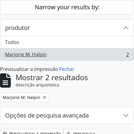
Skip to main content
Narrow your results by:
produtor
Todos
Marjorie M. Halpin
2
, 2 resultados
Previsualizar a impressão
Fechar
Mostrar 2 resultados
descrição arquivística
Remove filter:
Marjorie M. Halpin
Opções de pesquisa avançada
Previsualizar a impressão
Hierarquia