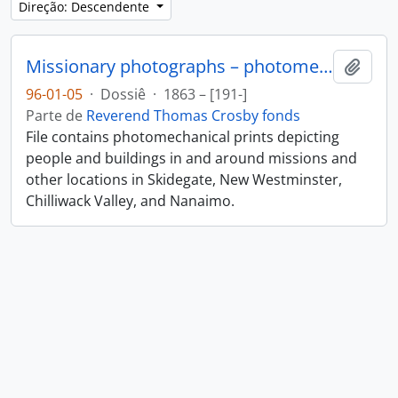
Direção: Descendente
Missionary photographs – photomechanical
Adici
96-01-05
·
Dossiê
·
1863 – [191-]
Parte de
Reverend Thomas Crosby fonds
File contains photomechanical prints depicting
people and buildings in and around missions and
other locations in Skidegate, New Westminster,
Chilliwack Valley, and Nanaimo.