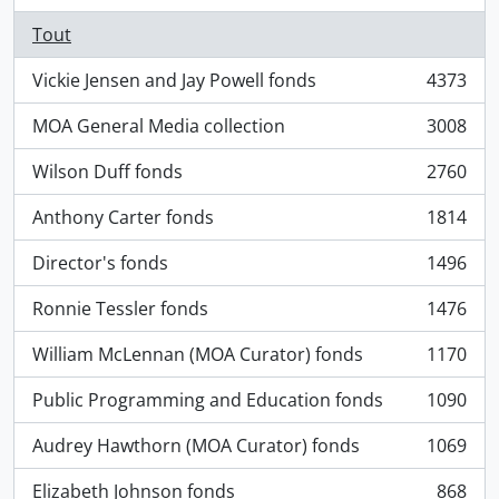
Tout
Vickie Jensen and Jay Powell fonds
4373
, 4373 résultats
MOA General Media collection
3008
, 3008 résultats
Wilson Duff fonds
2760
, 2760 résultats
Anthony Carter fonds
1814
, 1814 résultats
Director's fonds
1496
, 1496 résultats
Ronnie Tessler fonds
1476
, 1476 résultats
William McLennan (MOA Curator) fonds
1170
, 1170 résultats
Public Programming and Education fonds
1090
, 1090 résultats
Audrey Hawthorn (MOA Curator) fonds
1069
, 1069 résultats
Elizabeth Johnson fonds
868