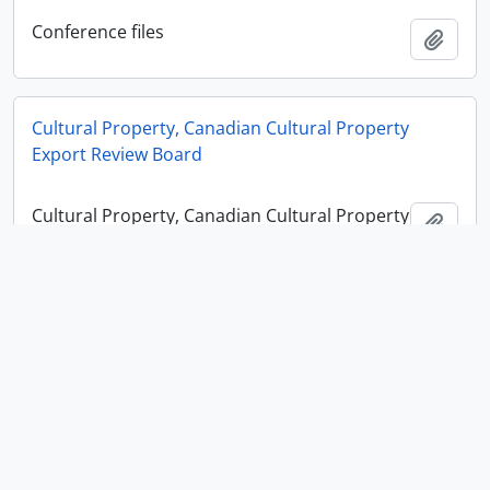
Conference files
Ajout
Cultural Property, Canadian Cultural Property
Export Review Board
Cultural Property, Canadian Cultural Property
Ajout
Export Review Board
Cultural Properties - Signing Expert Examiner:
Cribbage Board
Cultural Properties - Signing Expert Examiner:
Ajout
Cribbage Board