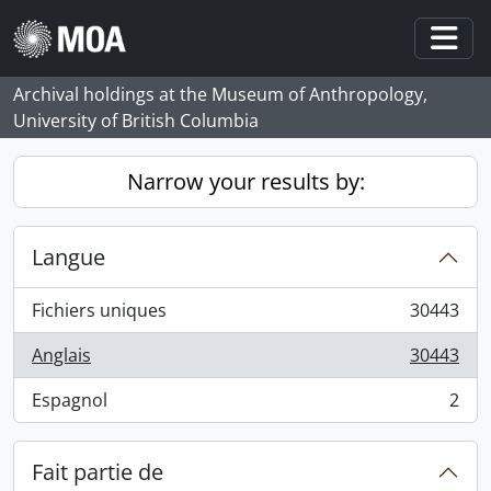
Skip to main content
Togg
Archival holdings at the Museum of Anthropology,
University of British Columbia
Narrow your results by:
Langue
Fichiers uniques
30443
, 30443 résultats
Anglais
30443
, 30443 résultats
Espagnol
2
, 2 résultats
Fait partie de