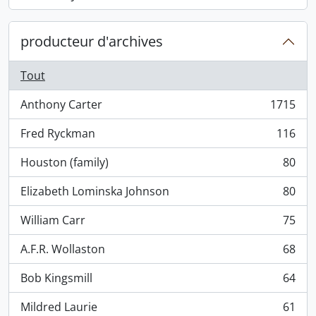
, 868 résultats
producteur d'archives
Tout
Anthony Carter
1715
, 1715 résultats
Fred Ryckman
116
, 116 résultats
Houston (family)
80
, 80 résultats
Elizabeth Lominska Johnson
80
, 80 résultats
William Carr
75
, 75 résultats
A.F.R. Wollaston
68
, 68 résultats
Bob Kingsmill
64
, 64 résultats
Mildred Laurie
61
, 61 résultats