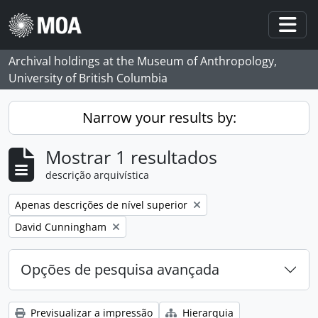
Skip to main content
Togg
Archival holdings at the Museum of Anthropology,
University of British Columbia
Narrow your results by:
Mostrar 1 resultados
descrição arquivística
Remove filter:
Apenas descrições de nível superior
Remove filter:
David Cunningham
Opções de pesquisa avançada
Previsualizar a impressão
Hierarquia