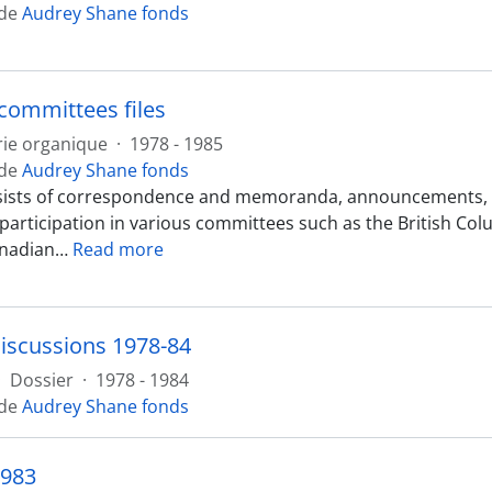
 de
Audrey Shane fonds
 committees files
rie organique
·
1978 - 1985
 de
Audrey Shane fonds
sists of correspondence and memoranda, announcements, ha
 participation in various committees such as the British 
anadian
…
Read more
discussions 1978-84
·
Dossier
·
1978 - 1984
 de
Audrey Shane fonds
1983