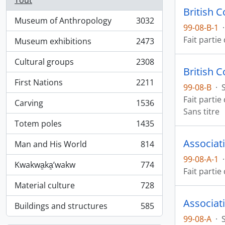
Tout
British 
Museum of Anthropology
3032
, 3032 résultats
99-08-B-1
·
Fait partie
Museum exhibitions
2473
, 2473 résultats
Cultural groups
2308
, 2308 résultats
British 
First Nations
2211
99-08-B
·
, 2211 résultats
Fait partie
Carving
1536
, 1536 résultats
Sans titre
Totem poles
1435
, 1435 résultats
Associat
Man and His World
814
, 814 résultats
99-08-A-1
·
Kwakwa̱ka̱ʼwakw
774
, 774 résultats
Fait partie
Material culture
728
, 728 résultats
Associat
Buildings and structures
585
, 585 résultats
99-08-A
·