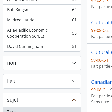
99-08-C-3
·
, 68 résultats
Fait partie
Bob Kingsmill
64
, 64 résultats
Mildred Laurie
61
Cultural 
, 61 résultats
Asia-Pacific Economic
99-08-C-2
·
55
, 55 résultats
Cooperation (APEC)
Fait partie
David Cunningham
51
, 51 résultats
Cultural 
99-08-C-1
·
nom
Fait partie
lieu
Canadian
99-08-C
·
Fait partie
sujet
Sans titre