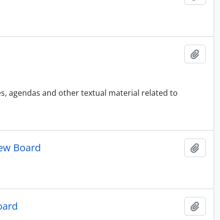
Ajout
s, agendas and other textual material related to
iew Board
Ajout
oard
Ajout