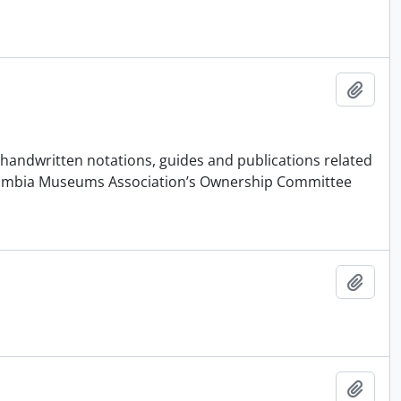
Ajout
ndwritten notations, guides and publications related
Columbia Museums Association’s Ownership Committee
Ajout
Ajout