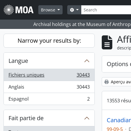
Skip to main content
Rechercher
Search options
Browse
Archival holdings at the Museum of Anthropo
Aff
Narrow your results by:
descrip
Langue
Options 
Fichiers uniques
30443
, 30443 résultats
Aperçu av
Anglais
30443
, 30443 résultats
Espagnol
2
13553 résu
, 2 résultats
Fait partie de
Canadian
99-09-5
·