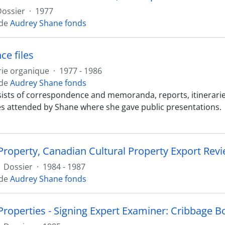
Dossier
·
1977
 de
Audrey Shane fonds
ce files
rie organique
·
1977 - 1986
 de
Audrey Shane fonds
sists of correspondence and memoranda, reports, itinerarie
s attended by Shane where she gave public presentations.
 Property, Canadian Cultural Property Export Rev
Dossier
·
1984 - 1987
 de
Audrey Shane fonds
 Properties - Signing Expert Examiner: Cribbage B