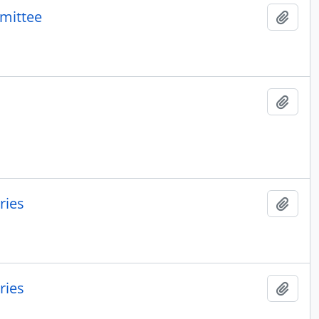
mittee
Ajout
Ajout
ries
Ajout
ries
Ajout