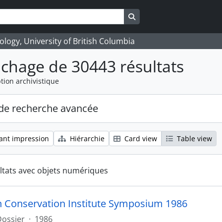
Search in browse page
logy, University of British Columbia
ichage de 30443 résultats
tion archivistique
de recherche avancée
ant impression
Hiérarchie
Card view
Table view
ltats avec objets numériques
 Conservation Institute Symposium 1986
Dossier
·
1986