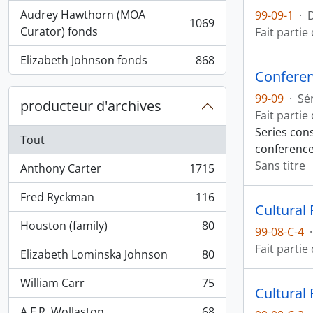
Audrey Hawthorn (MOA
99-09-1
·
1069
, 1069 résultats
Curator) fonds
Fait partie
Elizabeth Johnson fonds
868
, 868 résultats
Conferen
99-09
·
Sé
producteur d'archives
Fait partie
Series con
Tout
conference
Sans titre
Anthony Carter
1715
, 1715 résultats
Fred Ryckman
116
, 116 résultats
Cultural
Houston (family)
80
99-08-C-4
·
, 80 résultats
Fait partie
Elizabeth Lominska Johnson
80
, 80 résultats
William Carr
75
, 75 résultats
Cultural
A.F.R. Wollaston
68