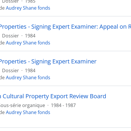
Dossier
·
1985
 de
Audrey Shane fonds
Properties - Signing Expert Examiner: Appeal on R
Dossier
·
1984
 de
Audrey Shane fonds
Properties - Signing Expert Examiner
Dossier
·
1984
 de
Audrey Shane fonds
 Cultural Property Export Review Board
Sous-série organique
·
1984 - 1987
 de
Audrey Shane fonds