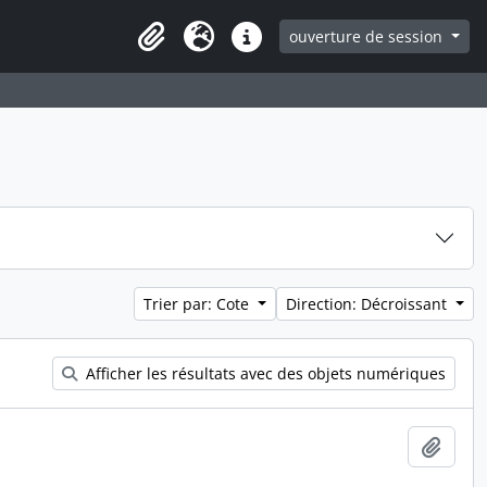
ouverture de session
Clipboard
Langue
Liens rapides
Trier par: Cote
Direction: Décroissant
Afficher les résultats avec des objets numériques
Ajout