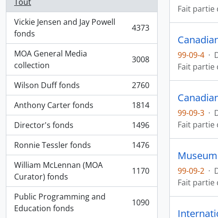
Tout
Fait partie
Vickie Jensen and Jay Powell
4373
, 4373 résultats
fonds
Canadian
MOA General Media
99-09-4
·
3008
, 3008 résultats
collection
Fait partie
Wilson Duff fonds
2760
, 2760 résultats
Canadian
Anthony Carter fonds
1814
, 1814 résultats
99-09-3
·
Fait partie
Director's fonds
1496
, 1496 résultats
Ronnie Tessler fonds
1476
, 1476 résultats
Museum a
William McLennan (MOA
1170
99-09-2
·
, 1170 résultats
Curator) fonds
Fait partie
Public Programming and
1090
, 1090 résultats
Education fonds
Internat