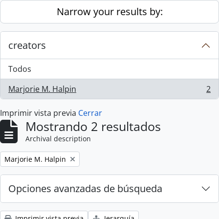
Skip to main content
Narrow your results by:
creators
Todos
Marjorie M. Halpin
2
, 2 resultados
Imprimir vista previa
Cerrar
Mostrando 2 resultados
Archival description
Remove filter:
Marjorie M. Halpin
Opciones avanzadas de búsqueda
Imprimir vista previa
Jerarquía