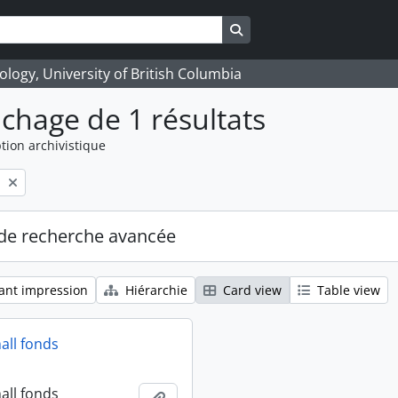
Search in browse page
logy, University of British Columbia
ichage de 1 résultats
tion archivistique
l
de recherche avancée
ant impression
Hiérarchie
Card view
Table view
all fonds
all fonds