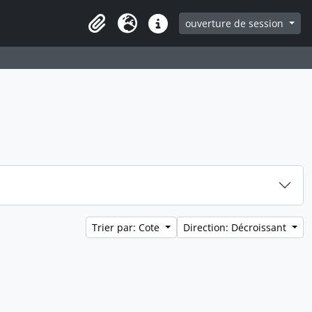
ouverture de session
Clipboard
Langue
Liens rapides
Trier par: Cote
Direction: Décroissant