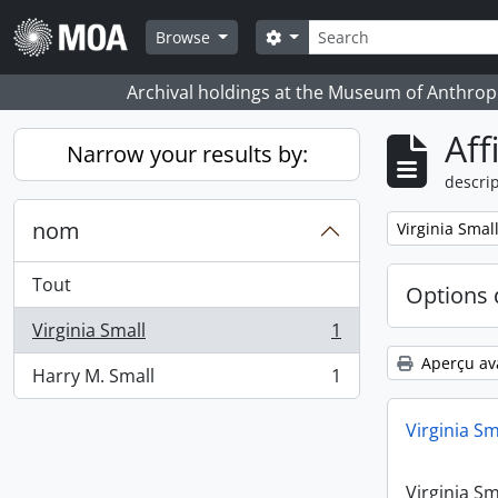
Skip to main content
Rechercher
Search options
Browse
Archival holdings at the Museum of Anthropo
Aff
Narrow your results by:
descrip
nom
Remove filter:
Virginia Smal
Tout
Options 
Virginia Small
1
, 1 résultats
Aperçu av
Harry M. Small
1
, 1 résultats
Virginia Sm
Virginia Sm