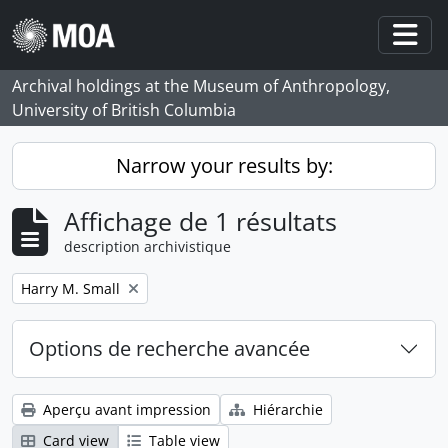
Skip to main content
Togg
Archival holdings at the Museum of Anthropology,
University of British Columbia
Narrow your results by:
Affichage de 1 résultats
description archivistique
Remove filter:
Harry M. Small
Options de recherche avancée
Aperçu avant impression
Hiérarchie
Card view
Table view