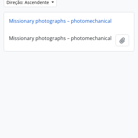
Direção: Ascendente
Missionary photographs – photomechanical
Missionary photographs – photomechanical
Adici