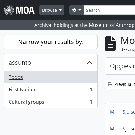
Skip to main content
Pesquisar
Search options
Browse
Archival holdings at the Museum of Anthropo
Mos
Narrow your results by:
descriç
assunto
Opções d
Todos
Previsuali
First Nations
1
, 1 resultados
Cultural groups
1
, 1 resultados
Minn Sjols
Minn Sjols