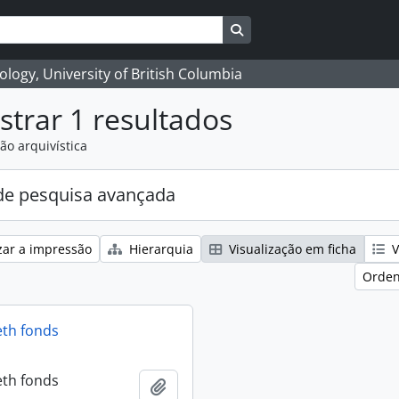
Search in browse page
logy, University of British Columbia
trar 1 resultados
ão arquivística
e pesquisa avançada
zar a impressão
Hierarquia
Visualização em ficha
V
Orden
eth fonds
eth fonds
Adicionar à área de transferência