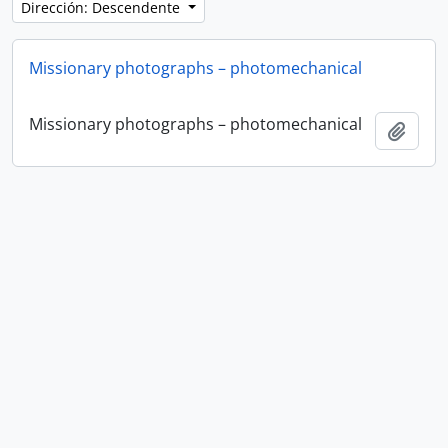
Dirección: Descendente
Missionary photographs – photomechanical
Missionary photographs – photomechanical
Añadi