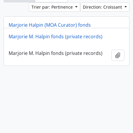
Trier par: Pertinence
Direction: Croissant
Marjorie Halpin (MOA Curator) fonds
Marjorie M. Halpin fonds (private records)
Marjorie Halpin (MOA Curator) fonds
Ajout
Marjorie M. Halpin fonds (private records)
Ajout