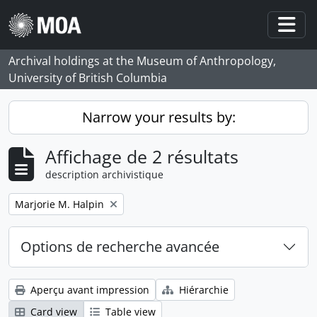
Skip to main content
Togg
Archival holdings at the Museum of Anthropology,
University of British Columbia
Narrow your results by:
Affichage de 2 résultats
description archivistique
Remove filter:
Marjorie M. Halpin
Options de recherche avancée
Aperçu avant impression
Hiérarchie
Card view
Table view