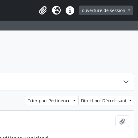
ouverture de session
Clipboard
Langue
Liens rapides
Trier par: Pertinence
Direction: Décroissant
Ajout