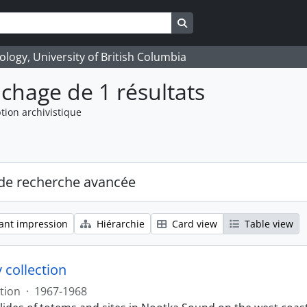
Search in browse page
logy, University of British Columbia
ichage de 1 résultats
tion archivistique
de recherche avancée
ant impression
Hiérarchie
Card view
Table view
 collection
tion
·
1967-1968