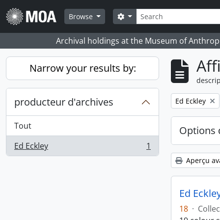
Skip to main content
Rechercher
Search options
Browse
Archival holdings at the Museum of Anthropo
Aff
Narrow your results by:
descrip
producteur d'archives
Remove filter:
Ed Eckley
Tout
Options 
Ed Eckley
1
, 1 résultats
Aperçu av
Ed Eckley
18
·
Collec