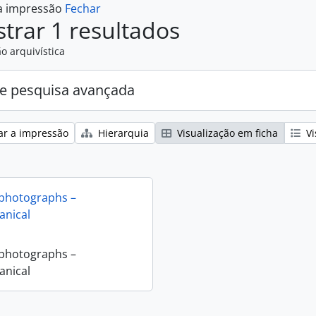
 a impressão
Fechar
trar 1 resultados
o arquivística
e pesquisa avançada
ar a impressão
Hierarquia
Visualização em ficha
Vi
 photographs –
nical
 photographs –
nical