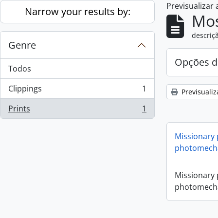
Previsualizar
Skip to main content
Narrow your results by:
Mos
descriçã
Genre
Opções d
Todos
Clippings
1
Previsualiz
, 1 resultados
Prints
1
, 1 resultados
Missionary
photomecha
Missionary
photomecha