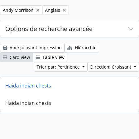
Remove filter:
Remove filter:
Andy Morrison
Anglais
Options de recherche avancée
Aperçu avant impression
Hiérarchie
Card view
Table view
Trier par: Pertinence
Direction: Croissant
Haida indian chests
Haida indian chests