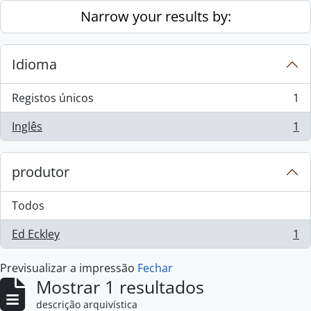
Skip to main content
Narrow your results by:
Idioma
Registos únicos
1
, 1 resultados
Inglês
1
, 1 resultados
produtor
Todos
Ed Eckley
1
, 1 resultados
Previsualizar a impressão
Fechar
Mostrar 1 resultados
descrição arquivística