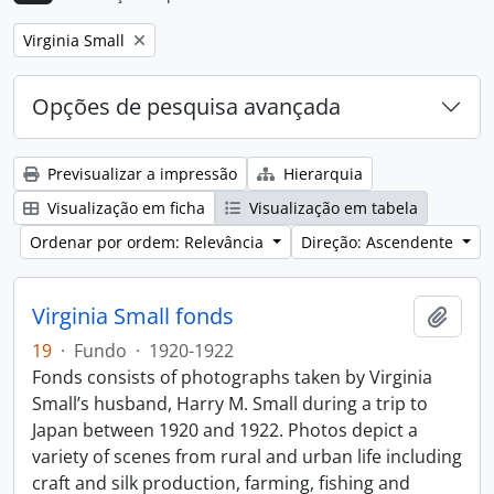
Remove filter:
Virginia Small
Opções de pesquisa avançada
Previsualizar a impressão
Hierarquia
Visualização em ficha
Visualização em tabela
Ordenar por ordem: Relevância
Direção: Ascendente
Virginia Small fonds
Adici
19
·
Fundo
·
1920-1922
Fonds consists of photographs taken by Virginia
Small’s husband, Harry M. Small during a trip to
Japan between 1920 and 1922. Photos depict a
variety of scenes from rural and urban life including
craft and silk production, farming, fishing and