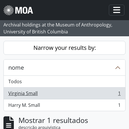
Skip to main content
Togg
Archival holdings at the Museum of Anthropology,
University of British Columbia
Narrow your results by:
nome
Todos
Virginia Small
1
, 1 resultados
Harry M. Small
1
, 1 resultados
Mostrar 1 resultados
descrição arquivística