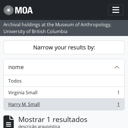
Skip to main content
Togg
Archival holdings at the Museum of Anthropology,
University of British Columbia
Narrow your results by:
nome
Todos
Virginia Small
1
, 1 resultados
Harry M. Small
1
, 1 resultados
Mostrar 1 resultados
descrição arquivística