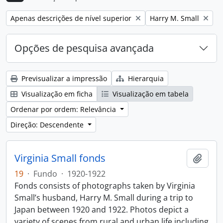
Remove filter:
Remove filter:
Apenas descrições de nível superior
Harry M. Small
Opções de pesquisa avançada
Previsualizar a impressão
Hierarquia
Visualização em ficha
Visualização em tabela
Ordenar por ordem: Relevância
Direção: Descendente
Virginia Small fonds
Adici
19
·
Fundo
·
1920-1922
Fonds consists of photographs taken by Virginia
Small’s husband, Harry M. Small during a trip to
Japan between 1920 and 1922. Photos depict a
variety of scenes from rural and urban life including