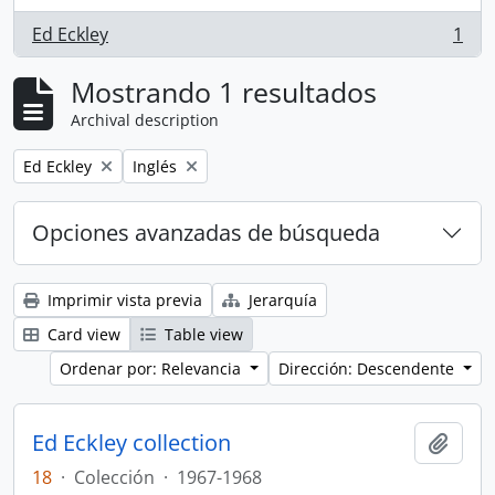
Ed Eckley
1
, 1 resultados
Mostrando 1 resultados
Archival description
Remove filter:
Remove filter:
Ed Eckley
Inglés
Opciones avanzadas de búsqueda
Imprimir vista previa
Jerarquía
Card view
Table view
Ordenar por: Relevancia
Dirección: Descendente
Ed Eckley collection
Añadi
18
·
Colección
·
1967-1968