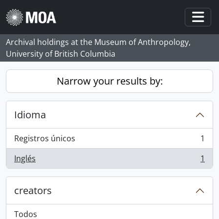
Skip to main content
Togg
Archival holdings at the Museum of Anthropology,
University of British Columbia
Narrow your results by:
Idioma
Registros únicos
1
, 1 resultados
Inglés
1
, 1 resultados
creators
Todos