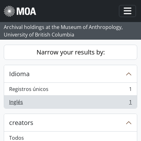
Skip to main content
Togg
Archival holdings at the Museum of Anthropology,
University of British Columbia
Narrow your results by:
Idioma
Registros únicos
1
, 1 resultados
Inglés
1
, 1 resultados
creators
Todos