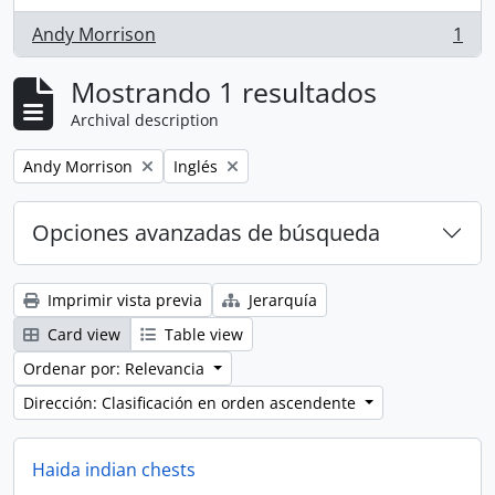
Andy Morrison
1
, 1 resultados
Mostrando 1 resultados
Archival description
Remove filter:
Remove filter:
Andy Morrison
Inglés
Opciones avanzadas de búsqueda
Imprimir vista previa
Jerarquía
Card view
Table view
Ordenar por: Relevancia
Dirección: Clasificación en orden ascendente
Haida indian chests