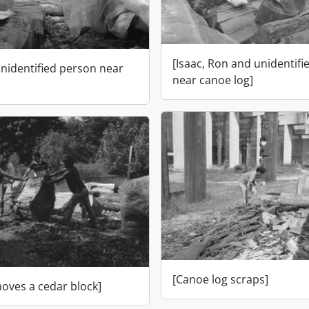
[Isaac, Ron and unidentif
unidentified person near
near canoe log]
[Canoe log scraps]
oves a cedar block]