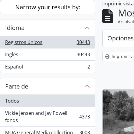
Imprimir vist
Skip to main content
Narrow your results by:
Mos
Archival
Idioma
Opciones
Registros únicos
30443
, 30443 resultados
Inglés
30443
Imprimir vi
, 30443 resultados
Español
2
, 2 resultados
Parte de
Todos
Vickie Jensen and Jay Powell
4373
, 4373 resultados
fonds
MOA General Media collection
3008