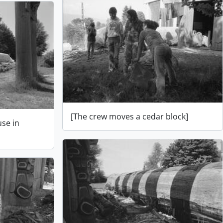
[The crew moves a cedar block]
use in