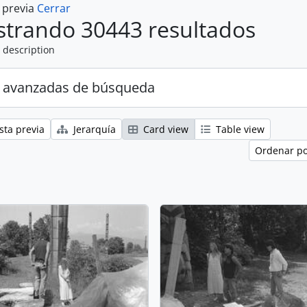
a previa
Cerrar
trando 30443 resultados
 description
 avanzadas de búsqueda
sta previa
Jerarquía
Card view
Table view
Ordenar po