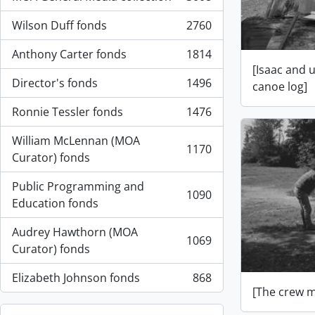
, 3008 resultados
Wilson Duff fonds
2760
, 2760 resultados
Anthony Carter fonds
1814
, 1814 resultados
[Isaac and 
Director's fonds
1496
canoe log]
, 1496 resultados
Ronnie Tessler fonds
1476
, 1476 resultados
William McLennan (MOA
1170
, 1170 resultados
Curator) fonds
Public Programming and
1090
, 1090 resultados
Education fonds
Audrey Hawthorn (MOA
1069
, 1069 resultados
Curator) fonds
Elizabeth Johnson fonds
868
, 868 resultados
[The crew m