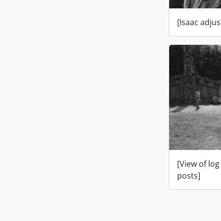
[Isaac adjus
[View of lo
posts]