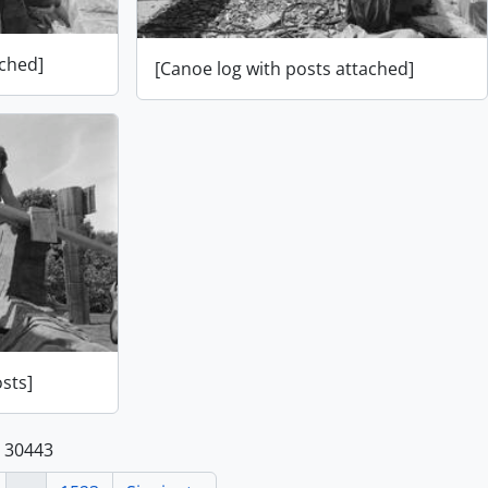
ached]
[Canoe log with posts attached]
sts]
e 30443