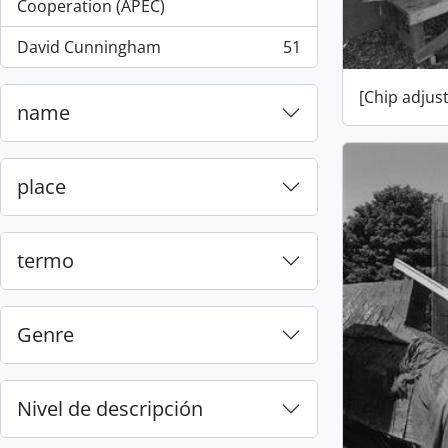
, 55 resultados
Cooperation (APEC)
David Cunningham
51
, 51 resultados
[Chip adjus
name
place
termo
Genre
Nivel de descripción