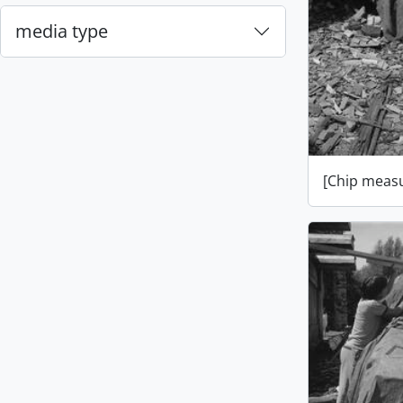
media type
[Chip measu