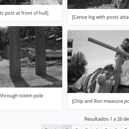
ts post at front of hull]
[Canoe log with posts att
g through totem pole
[Chip and Ron measure po
Resultados 1 a 20 d