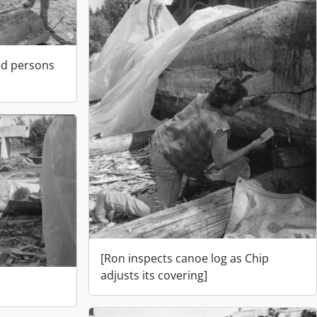
ied persons
[Ron inspects canoe log as Chip
adjusts its covering]