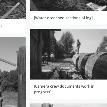
[Water drenched sections of log]
]
[Camera crew documents work in
progress]