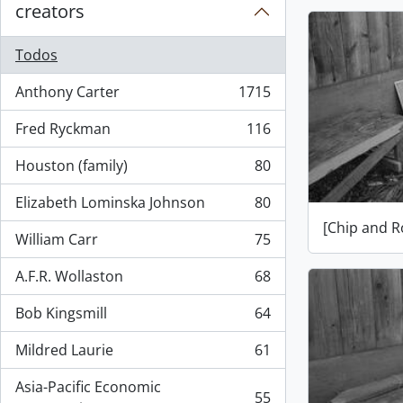
creators
Todos
Anthony Carter
1715
, 1715 resultados
Fred Ryckman
116
, 116 resultados
Houston (family)
80
, 80 resultados
Elizabeth Lominska Johnson
80
, 80 resultados
[Chip and R
William Carr
75
, 75 resultados
A.F.R. Wollaston
68
, 68 resultados
Bob Kingsmill
64
, 64 resultados
Mildred Laurie
61
, 61 resultados
Asia-Pacific Economic
55