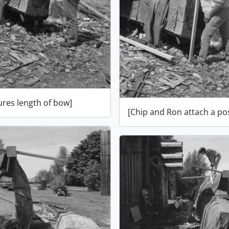
res length of bow]
[Chip and Ron attach a po