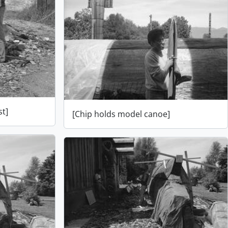
st]
[Chip holds model canoe]