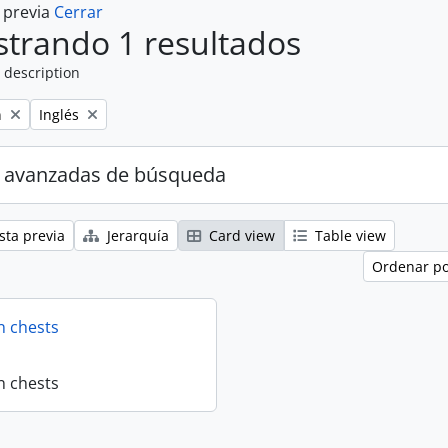
a previa
Cerrar
trando 1 resultados
 description
Remove filter:
n
Inglés
 avanzadas de búsqueda
sta previa
Jerarquía
Card view
Table view
Ordenar po
n chests
n chests