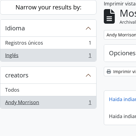
Imprimir vist
Skip to main content
Narrow your results by:
Mos
Archival
Idioma
Remove filter:
Andy Morriso
Registros únicos
1
, 1 resultados
Opciones
Inglés
1
, 1 resultados
Imprimir vi
creators
Todos
Haida india
Andy Morrison
1
, 1 resultados
Haida india