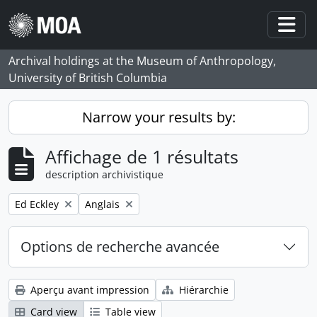
Skip to main content
Togg
Archival holdings at the Museum of Anthropology,
University of British Columbia
Narrow your results by:
Affichage de 1 résultats
description archivistique
Remove filter:
Remove filter:
Ed Eckley
Anglais
Options de recherche avancée
Aperçu avant impression
Hiérarchie
Card view
Table view