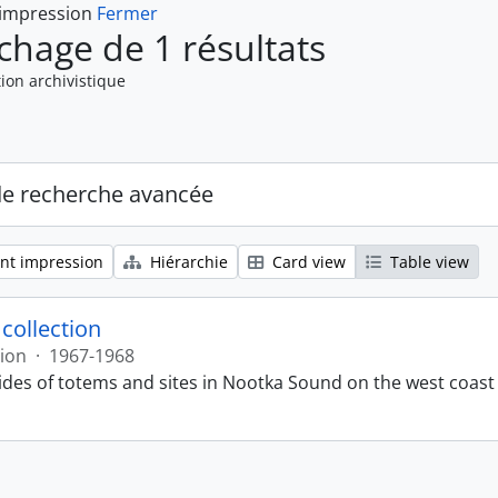
 impression
Fermer
ichage de 1 résultats
ion archivistique
de recherche avancée
nt impression
Hiérarchie
Card view
Table view
 collection
tion
·
1967-1968
lides of totems and sites in Nootka Sound on the west coast