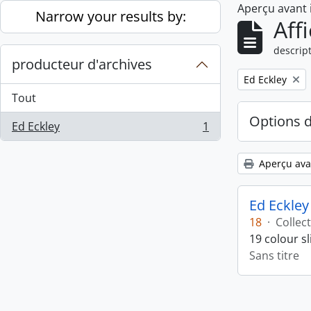
Aperçu avant
Skip to main content
Narrow your results by:
Aff
descript
producteur d'archives
Remove filter:
Ed Eckley
Tout
Options 
Ed Eckley
1
, 1 résultats
Aperçu ava
Ed Eckley
18
·
Collec
19 colour s
Sans titre