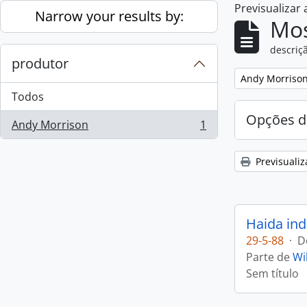
Previsualizar
Skip to main content
Narrow your results by:
Mos
descriçã
produtor
Remove filter:
Andy Morriso
Todos
Opções d
Andy Morrison
1
, 1 resultados
Previsualiz
Haida ind
29-5-88
·
D
Parte de
Wi
Sem título