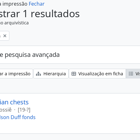
 a impressão
Fechar
trar 1 resultados
o arquivística
n
e pesquisa avançada
ar a impressão
Hierarquia
Visualização em ficha
Vi
ian chests
ossiê
·
[19-?]
lson Duff fonds