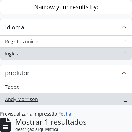
Skip to main content
Narrow your results by:
Idioma
Registos únicos
1
, 1 resultados
Inglês
1
, 1 resultados
produtor
Todos
Andy Morrison
1
, 1 resultados
Previsualizar a impressão
Fechar
Mostrar 1 resultados
descrição arquivística