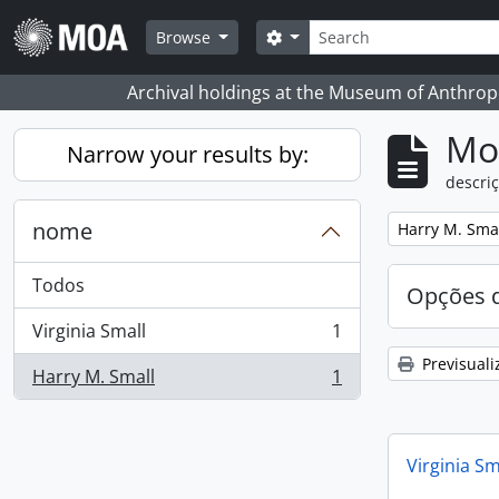
Skip to main content
Pesquisar
Search options
Browse
Archival holdings at the Museum of Anthropo
Mos
Narrow your results by:
descriç
nome
Remove filter:
Harry M. Sma
Todos
Opções d
Virginia Small
1
, 1 resultados
Previsuali
Harry M. Small
1
, 1 resultados
Virginia Sm