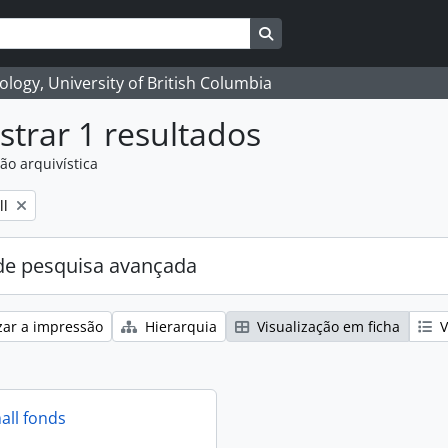
Search in browse page
logy, University of British Columbia
trar 1 resultados
ão arquivística
ll
e pesquisa avançada
zar a impressão
Hierarquia
Visualização em ficha
V
all fonds