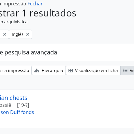
 a impressão
Fechar
trar 1 resultados
o arquivística
Remove filter:
n
Inglês
e pesquisa avançada
ar a impressão
Hierarquia
Visualização em ficha
Vi
ian chests
ossiê
·
[19-?]
lson Duff fonds