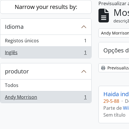
Previsualizar
Skip to main content
Narrow your results by:
Mos
descriçã
Idioma
Remove filter:
Andy Morriso
Registos únicos
1
, 1 resultados
Opções d
Inglês
1
, 1 resultados
Previsualiz
produtor
Todos
Haida ind
Andy Morrison
1
, 1 resultados
29-5-88
·
D
Parte de
Wi
Sem título