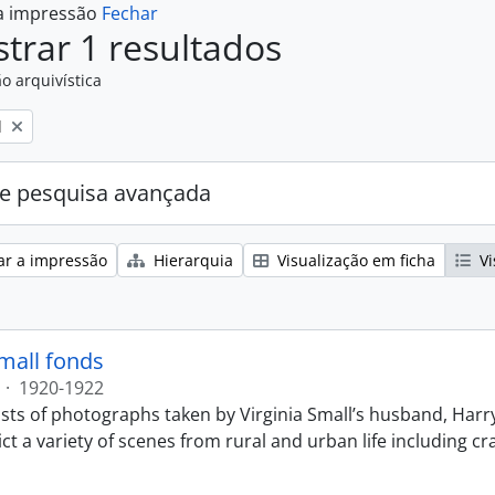
 a impressão
Fechar
trar 1 resultados
o arquivística
l
e pesquisa avançada
ar a impressão
Hierarquia
Visualização em ficha
Vi
Small fonds
·
1920-1922
sts of photographs taken by Virginia Small’s husband, Harry
t a variety of scenes from rural and urban life including cr