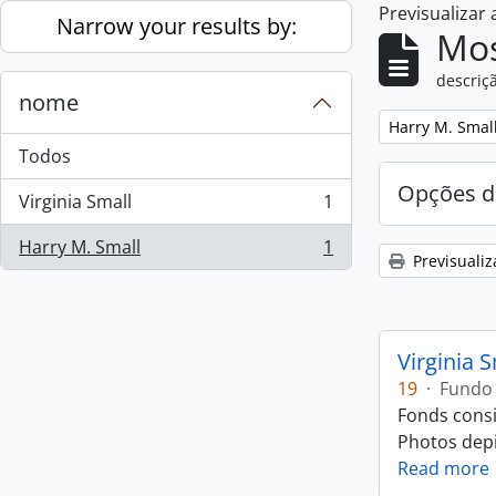
Previsualizar
Skip to main content
Narrow your results by:
Mos
descriçã
nome
Remove filter:
Harry M. Smal
Todos
Opções d
Virginia Small
1
, 1 resultados
Harry M. Small
1
, 1 resultados
Previsualiz
Virginia 
19
·
Fundo
Fonds consi
Photos depic
Read more